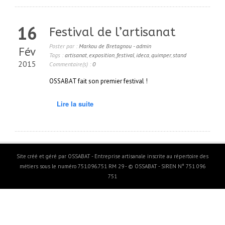
16
Festival de l’artisanat
Poster par :
Markou de Bretagnou - admin
Fév
Tags :
artisanat
,
exposition
,
festival
,
ideca
,
quimper
,
stand
2015
Commentaire(s) :
0
OSSABAT fait son premier festival !
Lire la suite
Site créé et géré par OSSABAT - Entreprise artisanale inscrite au répertoire des
métiers sous le numéro 751.096.751 RM 29 - © OSSABAT - SIREN N° 751 096
751