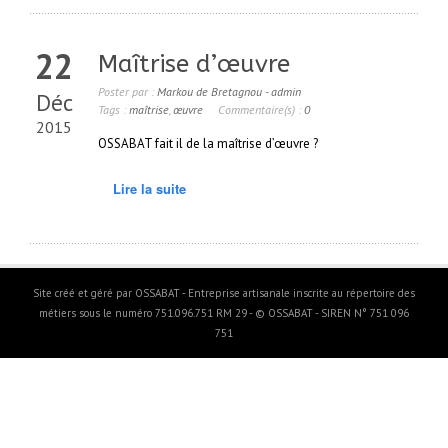
22
Maîtrise d’œuvre
Poster par :
Markou de Bretagnou - admin
Déc
Tags :
maîtrise
,
œuvre
Commentaire(s) :
0
2015
OSSABAT fait il de la maîtrise d’œuvre ?
Lire la suite
Site créé et géré par OSSABAT - Entreprise artisanale inscrite au répertoire des
métiers sous le numéro 751.096.751 RM 29 - © OSSABAT - SIREN N° 751 096
751