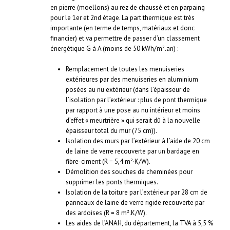
en pierre (moellons) au rez de chaussé et en parpaing
pour le 1er et 2nd étage. La part thermique est très
importante (en terme de temps, matériaux et donc
financier) et va permettre de passer d’un classement
énergétique G à A (moins de 50 kWh/m².an) :
Remplacement de toutes les menuiseries
extérieures par des menuiseries en aluminium
posées au nu extérieur (dans l’épaisseur de
l’isolation par l’extérieur : plus de pont thermique
par rapport à une pose au nu intérieur et moins
d’effet « meurtrière » qui serait dû à la nouvelle
épaisseur total du mur (75 cm)).
Isolation des murs par l’extérieur à l’aide de 20 cm
de laine de verre recouverte par un bardage en
fibre-ciment (R = 5,4 m²·K/W).
Démolition des souches de cheminées pour
supprimer les ponts thermiques.
Isolation de la toiture par l’extérieur par 28 cm de
panneaux de laine de verre rigide recouverte par
des ardoises (R = 8 m².K/W).
Les aides de l’ANAH, du département, la TVA à 5,5 %